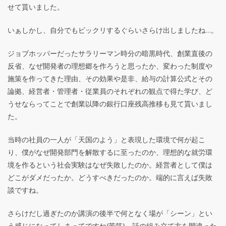
せて貰いました。
いぁしかし、自分でもビックリするぐらいさらけ出しましたね…。
ジョブホッパーだったサラリーマン時分の暗黒時代、創業直後の
反省、なぜ開発者の理想郷を作ろうと思ったか、変わった制度や
施策を作ってきた理由、その効果や是非、給与の計算公式とその
論拠、経営者・管理者・従業員のそれぞれの観点で得た学び、ど
うせならってことで創業以降の銀行口座残高推移も見て貰いまし
た。
当時の社員の一人が「天国のよう」と表現した環境で何が起こ
り、僕がなぜ開発部門を解散するに至ったのか、理想的な就労環
境を作るという社会実験はなぜ失敗したのか。経営者として僕は
どこがダメだったか。どうすべきだったのか。端的に言えば失敗
談ですね。
さらけだし過ぎたのか講演の後半で何となく場が「シーン」とい
う感じになってしまってですね(苦笑)、話の組み立て方を間違った