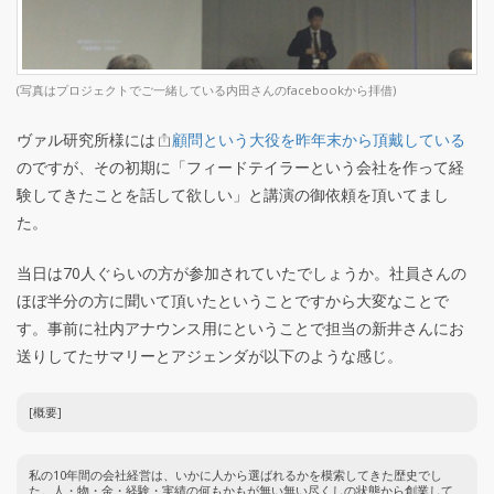
(写真はプロジェクトでご一緒している内田さんのfacebookから拝借)
ヴァル研究所様には
顧問という大役を昨年末から頂戴している
のですが、その初期に「フィードテイラーという会社を作って経
験してきたことを話して欲しい」と講演の御依頼を頂いてまし
た。
当日は70人ぐらいの方が参加されていたでしょうか。社員さんの
ほぼ半分の方に聞いて頂いたということですから大変なことで
す。事前に社内アナウンス用にということで担当の新井さんにお
送りしてたサマリーとアジェンダが以下のような感じ。
[概要]
私の10年間の会社経営は、いかに人から選ばれるかを模索してきた歴史でし
た。人・物・金・経験・実績の何もかもが無い無い尽くしの状態から創業して