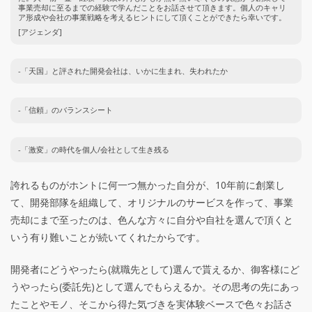
事業売却に至るまでの経験で学んだことをお話させて頂きます。個人のキャリ
ア形成や会社の事業戦略を考えるヒントにして頂くことができたら幸いです。
[アジェンダ]
-「天国」と評された開発会社は、いかに生まれ、失われたか
-「信頼」のバランスシート
-「激変」の時代を個人/会社として生き残る
誇れるものがホントに何一つ無かった自分が、10年前に創業し
て、開発部隊を組織して、オリジナルのサービスを作って、事業
売却にまで至ったのは、色んな方々に自分や自社を選んで頂くと
いう有り難いことが続いてくれたからです。
開発者にどうやったら(就職先として)選んで貰えるか、御客様にど
うやったら(委託先)として選んでもらえるか。その思考の先にあっ
たことやモノ、そこから得た気づきを実体験ベースで色々お話さ