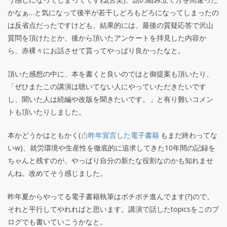
かなぁ…と気になって後半が若干しどろもどろになってしまったの
は反省点だったですけども、結果的には、最後の質疑応答で沢山
質問を頂けたとか、後から頂いたアンケートを拝見した内容か
ら、赤裸々にお話させて貰ってやっぱり良かったなと。
頂いた感想の中に、本を書くと良いのではと御提案も頂いたり、
「ぜひまたこの講演は聴いてない人にやっていただきたいです
し、聞いた人は続編や改版を聞きたいです。」と有り難いコメン
トも頂いたりしました。
本かどうかはともかく(
昨年宣言した電子書籍
もまだ終わってな
いw)、就労環境や生産性を徹底的に追求してきた10年間の記録を
ちゃんと残すのが、やっぱり自分の新たな役割なのかも知れませ
んね。改めてそう感じました。
昨年夏からやってる電子書籍執筆はボチボチ進んでます(?)ので、
それと平行してやれればと思います。講演で話したtopicsをこのブ
ログでも書いていこうかなと。