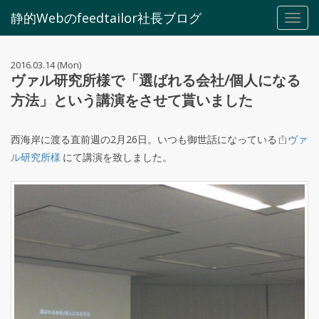
静的Webのfeedtailor社長ブログ
Toggl
navig
2016.03.14 (Mon)
ヴァル研究所様で「選ばれる会社/個人になる
方法」という講演をさせて貰いました
西海岸に渡る直前週の2月26日。いつも御世話になっている
ヴァ
ル研究所様
にて講演を致しました。