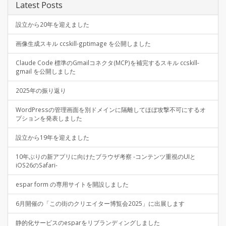
Latest Posts
設立から20年を迎えました
画像生成スキル ccskill-gptimage を公開しました
Claude Code 標準のGmailコネクタ(MCP)を補完するスキル ccskill-
gmail を公開しました
2025年の振り返り
WordPressの管理画面を別ドメインに隔離してほぼ攻撃不可にするオ
プションを発表しました
設立から19年を迎えました
10年ぶりの新アプリに向けたブラウザ考察 -コンテンツ重視のUIと
iOS26のSafari-
espar form の専用サイトを開設しました
6月開催の「この街のクリエイター博覧会2025」に出展します
静的化サービスのesparをリブランディングしました