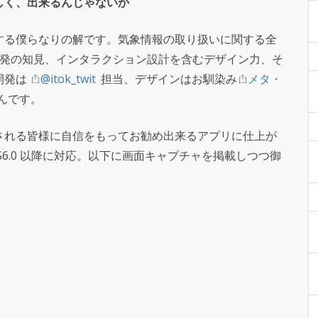
しく、出来るんじゃないか
する僕らなりの解です。気象情報の取り扱いに関する全
開発の知見、インタラクション設計を含むデザイン力、そ
開発は
@itok_twit
担当、デザインはお馴染み
メタ・
んです。
される皆様に自信をもってお勧め出来るアプリに仕上が
S6.0 以降に対応。以下に画面キャプチャを掲載しつつ御