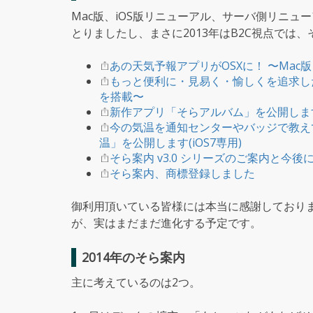
Mac版、iOS版リニューアル、サーバ側リニュ
とりましたし、まさに2013年はB2C視点では、そら
あの天気予報アプリがOSXに！ 〜Ma
もっと便利に・見易く・愉しくを追求し
を搭載〜
新作アプリ「そらアルバム」を公開しま
今の気温を通知センターやバッジで教え
温」を公開します(iOS7専用)
そら案内 v3.0 シリーズのご案内と今後
そら案内、商標登録しました
御利用頂いている皆様には本当に感謝しており
が、実はまだまだ進化する予定です。
2014年のそら案内
主に考えているのは2つ。