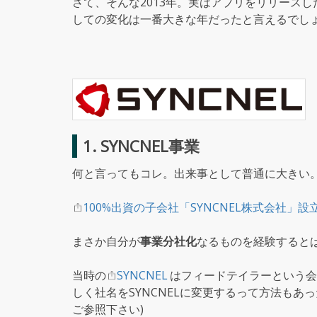
さて、そんな2013年。実はアプリをリリース
しての変化は一番大きな年だったと言えるでし
1. SYNCNEL事業
何と言ってもコレ。出来事として普通に大きい
100%出資の子会社「SYNCNEL株式会社」
まさか自分が
事業分社化
なるものを経験すると
当時の
SYNCNEL
はフィードテイラーという会
しく社名をSYNCNELに変更するって方法もあ
ご参照下さい)