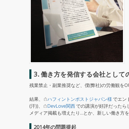
3. 働き方を発信する会社として
残業禁止・副業推奨など、僕(弊社)の労働観をO
結果、
ハフィントンポストジャパン様
でエン
(汗))、
DevLove関西
での講演が好評だったら
メディア掲載も増えたり…とか、新しい働き方
2014年の問題提起