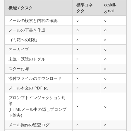
標準コネ
ccskill-
機能 / タスク
クタ
gmail
メールの検索と内容の確認
○
○
メールの下書き作成
○
○
ゴミ箱への移動
×
○
アーカイブ
×
○
未読・既読のトグル
×
○
スター付与
×
○
添付ファイルのダウンロード
×
○
メール本文の PDF 化
×
○
プロンプトインジェクション対
策
×
○
(HTMLメール中の隠しプロンプ
ト除去)
メール操作の監査ログ
×
○