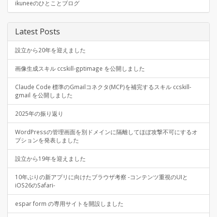
ikuneeのひとことブログ
Latest Posts
設立から20年を迎えました
画像生成スキル ccskill-gptimage を公開しました
Claude Code 標準のGmailコネクタ(MCP)を補完するスキル ccskill-
gmail を公開しました
2025年の振り返り
WordPressの管理画面を別ドメインに隔離してほぼ攻撃不可にするオ
プションを発表しました
設立から19年を迎えました
10年ぶりの新アプリに向けたブラウザ考察 -コンテンツ重視のUIと
iOS26のSafari-
espar form の専用サイトを開設しました