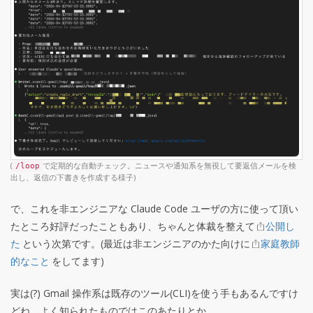
(
で定期的な自動チェック。ニュースや通知系を無視して要返信メールを検
/loop
出し、返信の下書きを作成する様子)
で、これを非エンジニアな Claude Code ユーザの方に使って頂い
たところ好評だったこともあり、ちゃんと体裁を整えて
公開し
た
という次第です。(最近は非エンジニアのかた向けに
家庭教師
的なこと
をしてます)
実は(?) Gmail 操作系は既存のツール(CLI)を使う手もあるんですけ
どね。よく知られたものではこのあたりとか。