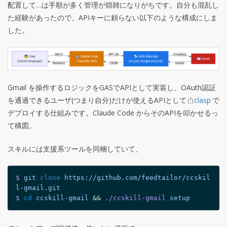
配置して…は手順が多く管理が煩雑になりがちです。自分も混乱し
た経験があったので、APIキーに頼らない以下のような構成にしま
した。
Gmail を操作するロジックをGASでAPIとして実装し、OAuth認証
を通過できるユーザ(つまり自分)だけが使えるAPIとして
clasp
で
デプロイする仕組みです。Claude Code からそのAPIを叩かせるっ
て構図。
スキルには支援系ツールを同梱していて、
$
 git
clone
 https://github.com/feedtailor/ccskil
l-gmail.git
$
cd
 ccskill-gmail
 && 
./ccskill-gmail
 setup