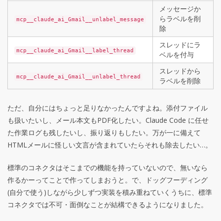
メッセージか
らラベルを削
mcp__claude_ai_Gmail__unlabel_message
除
スレッドにラ
mcp__claude_ai_Gmail__label_thread
ベルを付与
スレッドから
mcp__claude_ai_Gmail__unlabel_thread
ラベルを削除
ただ、自分にはちょっと足りなかったんですよね。添付ファイル
も扱いたいし、メール本文もPDF化したい。Claude Code に任せ
た作業ログも残したいし、振り返りもしたい。万が一に備えて
HTMLメールに怪しい文言が含まれていたらそれも除去したい…。
標準のコネクタはそこまでの機能を持っていないので、無いなら
作るかーってことで作ってしまおうと。で、ドッグフーディング
(自分で使う)しながら少しずつ実装を積み重ねていくうちに、標準
コネクタでは不可・面倒なことが結構できるようになりました。