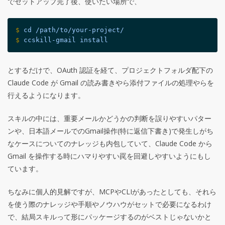
でセットアップ完了後、使いたい場所で、
$
cd
 /path/to/your-project/
$
ccskill-gmail
 install
とするだけで、OAuth 認証を経て、プロジェクトフォルダ配下の
Claude Code が Gmail の読み書きやら添付ファイルの処理やらを
行えるようになります。
スキルの中には、重要メールかどうかの判断を誤りやすいパター
ンや、日本語メールでのGmail操作(特に返信下書き)で発生しがち
なケースについてのナレッジも内包していて、Claude Code から
Gmail を操作する時にハマりやすい罠を回避しやすいようにもし
ています。
ちなみに個人的見解ですが、MCPやCLIがあったとしても、それら
を使う際のナレッジや手順やノウハウがセットで必要になるわけ
で、結局スキルって形にパッケージするのがベストじゃないかと