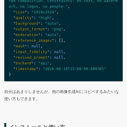
red composition. Constraints: no text, no waterm
ark, no logos, no people."
,
  "
size
"
: 
"1024x1024"
,
  "
quality
"
: 
"high"
,
  "
background
"
: 
"auto"
,
  "
output_format
"
: 
"png"
,
  "
moderation
"
: 
"auto"
,
  "
reference_images
"
: 
[]
,
  "
mask
"
: 
null
,
  "
input_fidelity
"
: 
null
,
  "
revised_prompt
"
: 
null
,
  "
backend
"
: 
"api"
,
  "
timestamp
"
: 
"2026-06-18T22:08:08.089365"
}
自分はあまりしませんが、他の画像生成AIにコピペするみたいな
使い方もできます。