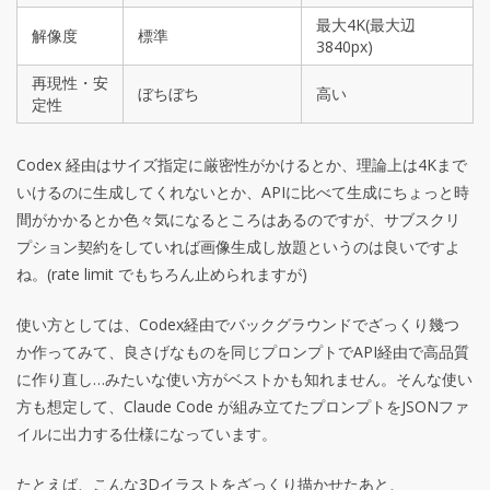
最大4K(最大辺
解像度
標準
3840px)
再現性・安
ぼちぼち
高い
定性
Codex 経由はサイズ指定に厳密性がかけるとか、理論上は4Kまで
いけるのに生成してくれないとか、APIに比べて生成にちょっと時
間がかかるとか色々気になるところはあるのですが、サブスクリ
プション契約をしていれば画像生成し放題というのは良いですよ
ね。(rate limit でもちろん止められますが)
使い方としては、Codex経由でバックグラウンドでざっくり幾つ
か作ってみて、良さげなものを同じプロンプトでAPI経由で高品質
に作り直し…みたいな使い方がベストかも知れません。そんな使い
方も想定して、Claude Code が組み立てたプロンプトをJSONファ
イルに出力する仕様になっています。
たとえば、こんな3Dイラストをざっくり描かせたあと、