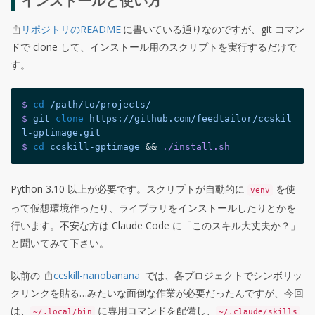
インストールと使い方
リポジトリのREADME
に書いている通りなのですが、git コマン
ドで clone して、インストール用のスクリプトを実行するだけで
す。
$
cd
 /path/to/projects/
$
 git
clone
 https://github.com/feedtailor/ccskil
l-gptimage.git
$
cd
 ccskill-gptimage
 && 
./install.sh
Python 3.10 以上が必要です。スクリプトが自動的に
を使
venv
って仮想環境作ったり、ライブラリをインストールしたりとかを
行います。不安な方は Claude Code に「このスキル大丈夫か？」
と聞いてみて下さい。
以前の
ccskill-nanobanana
では、各プロジェクトでシンボリッ
クリンクを貼る…みたいな面倒な作業が必要だったんですが、今回
は、
に専用コマンドを配備し、
~/.local/bin
~/.claude/skills