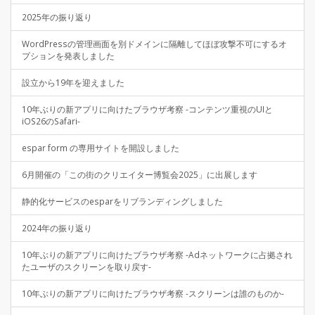
2025年の振り返り
WordPressの管理画面を別ドメインに隔離してほぼ攻撃不可にするオ
プションを発表しました
設立から19年を迎えました
10年ぶりの新アプリに向けたブラウザ考察 -コンテンツ重視のUIと
iOS26のSafari-
espar form の専用サイトを開設しました
6月開催の「この街のクリエイター博覧会2025」に出展します
静的化サービスのesparをリブランディングしました
2024年の振り返り
10年ぶりの新アプリに向けたブラウザ考察 -Adネットワークに占拠され
たユーザのスクリーンを取り戻す-
10年ぶりの新アプリに向けたブラウザ考察 -スクリーンは誰のものか-