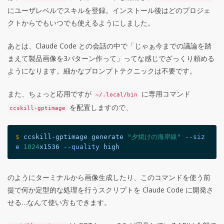
にユーザレベルでスキルを登録。インストール後はどのプロジェ
クトからでもいつでも使えるようにしました。
あとは、Claude Code との会話の中で「じゃぁ今までの議論を踏
まえて製品画像を3パターン作って」ってな感じでざっくり頼める
ようになります。細かなプロンプトテクニックは不要です。
また、ちょっと応用ですが
に専用コマンド
~/.local/bin
を配置しますので、
ccskill-gptimage
$
ccskill-gptimage
 generate
"夕焼けの海岸線"
 --siz
e
1024
x1536
 --quality
 high
のようにターミナルから画像生成したり、このコマンドを使う前
提で何か定型的な処理を行うスクリプトを Claude Code に開発さ
せる…なんて使い方もできます。