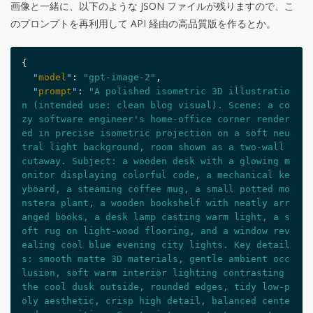
画像と一緒に、以下のような JSON ファイルが残りますので、こ
のプロンプトを再利用して API 経由の高品質版を作るとか。
{
  "
model
"
: 
"gpt-image-2"
,
  "
prompt
"
: 
"A polished isometric 3D illustratio
n (intended use: clean blog visual). Scene: a co
zy software engineer's home-office corner render
ed in precise isometric projection on a soft neu
tral light background, room shown as a two-wall 
cutaway. Subject: a wooden desk with a glowing m
onitor displaying colorful code, a mechanical ke
yboard, a steaming coffee mug, a small potted mo
nstera plant, a wooden bookshelf with neatly arr
anged books, a desk lamp casting warm light, a s
oft rug on light-wood flooring, and a window rev
ealing cool blue evening city lights. Key detail
s: smooth matte 3D materials, gentle ambient occ
lusion, soft warm interior lighting contrasting 
the cool dusk outside, rounded edges, tidy low-p
oly aesthetic, crisp high detail, balanced cente