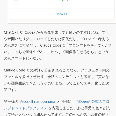
ChatGPT や Codex から画像生成しても良いのですけどね。ブラ
ウザ開いたりダウンロードしたりは面倒だし、プロンプト考える
のも意外に大変だし、Claude Codeに「プロンプトを考えてくださ
い。こっちで画像生成AIにコピペして画像作らせるから」という
のもスマートじゃない。
Claude Code との対話が分断されることなく、プロジェクト内の
ファイルを参照させたり、会話のコンテキストも考慮して貰いな
がら画像生成できたほうが良いよね、ってことでスキル化した次
第です。
第一弾の
ccskill-nanobanana
と同様に、
OpenAI公式のプロ
ンプトベストプラクティス
を内蔵しました。あと手元で色々と試
して得たノウハウも組み込んでます。このへんがスキル化の良さ