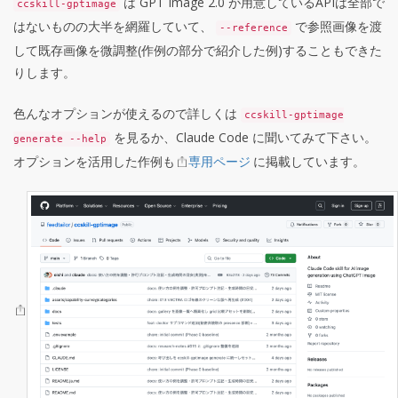
は GPT Image 2.0 が用意しているAPIは全部で
ccskill-gptimage
はないものの大半を網羅していて、
で参照画像を渡
--reference
して既存画像を微調整(作例の部分で紹介した例)することもできた
りします。
色んなオプションが使えるので詳しくは
ccskill-gptimage
を見るか、Claude Code に聞いてみて下さい。
generate --help
オプションを活用した作例も
専用ページ
に掲載しています。