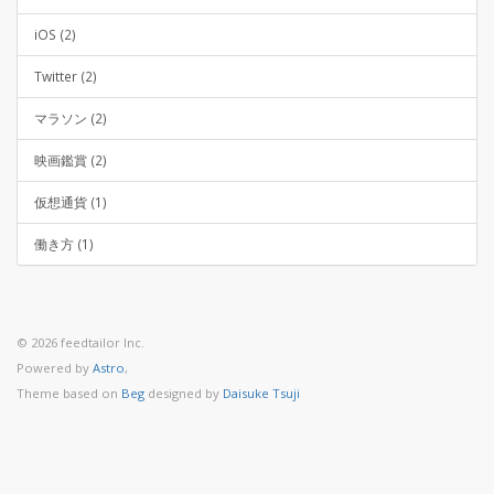
iOS (2)
Twitter (2)
マラソン (2)
映画鑑賞 (2)
仮想通貨 (1)
働き方 (1)
© 2026 feedtailor Inc.
Powered by
Astro
,
Theme based on
Beg
designed by
Daisuke Tsuji