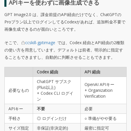
APIキーを使わずに画像生成できる
GPT Image2.0 は、課金前提のAPI経由だけでなく、ChatGPTの
Proプラン以上でログインしてるCodexがあれば、追加料金不要で
画像生成できるのが面白いところです。
そこで、
ccskill-gptimage
では、Codex 経由とAPI経由の2種類
の使い方を用意しています。デフォルトは前者。明示的に指定す
ることもできますし、自動的に判断させることもできます。
Codex 経由
API 経由
ChatGPT サブスク
OpenAI APIキー
(Plus以上)
必要なもの
+ Organization
+ Codex CLI ログイ
Verification
ン
APIキー
不要
必要
手軽さ
◎ ログインだけ
○ 準備がやや要る
サイズ指定
非保証(非決定的)
厳密に指定可