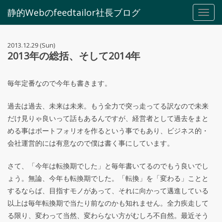
静的Webのfeedtailor社長ブログ
Toggl
navig
2013.12.29 (Sun)
2013年の総括、そして2014年
毎年定番なので今年も書きます。
過去は過去、未来は未来。もう全力で突っ走ってる訳なので未来
だけ見りゃ良いって話もあるんですが、経営者として過去をまと
める事はポートフォリオを作るという事でもあり、ビジネス的・
会社運営的には有意なので僕は書く事にしています。
さて、「今年は転換期でした」と毎年書いてるのでもう良いでし
ょう。無論、今年も転換期でした。「転換」を「変わる」ことと
するならば、目指すモノがあって、それに向かって邁進している
以上は毎年転換期で当たり前なのかも知れません。全力疾走して
る限り、変わって当然、変わらない方がむしろ不自然。最近そう