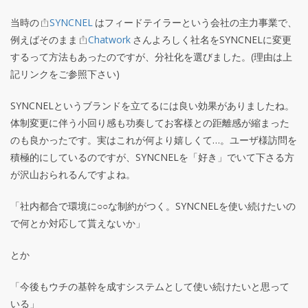
当時の
SYNCNEL
はフィードテイラーという会社の主力事業で、
例えばそのまま
Chatwork
さんよろしく社名をSYNCNELに変更
するって方法もあったのですが、分社化を選びました。(理由は上
記リンクをご参照下さい)
SYNCNELというブランドを立てるには良い効果がありましたね。
体制変更に伴う小回り感も功奏してお客様との距離感が縮まった
のも良かったです。実はこれが何より嬉しくて…。ユーザ様訪問を
積極的にしているのですが、SYNCNELを「好き」でいて下さる方
が沢山おられるんですよね。
「社内都合で環境に○○な制約がつく。SYNCNELを使い続けたいの
で何とか対応して貰えないか」
とか
「今後もウチの基幹を成すシステムとして使い続けたいと思って
いる」