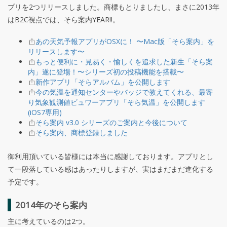
プリを2つリリースしました。商標もとりましたし、まさに2013年
はB2C視点では、そら案内YEAR!!。
あの天気予報アプリがOSXに！ 〜Mac版「そら案内」を
リリースします〜
もっと便利に・見易く・愉しくを追求した新生「そら案
内」遂に登場！〜シリーズ初の投稿機能を搭載〜
新作アプリ「そらアルバム」を公開します
今の気温を通知センターやバッジで教えてくれる、最寄
り気象観測値ビュワーアプリ「そら気温」を公開します
(iOS7専用)
そら案内 v3.0 シリーズのご案内と今後について
そら案内、商標登録しました
御利用頂いている皆様には本当に感謝しております。アプリとし
て一段落している感はあったりしますが、実はまだまだ進化する
予定です。
2014年のそら案内
主に考えているのは2つ。