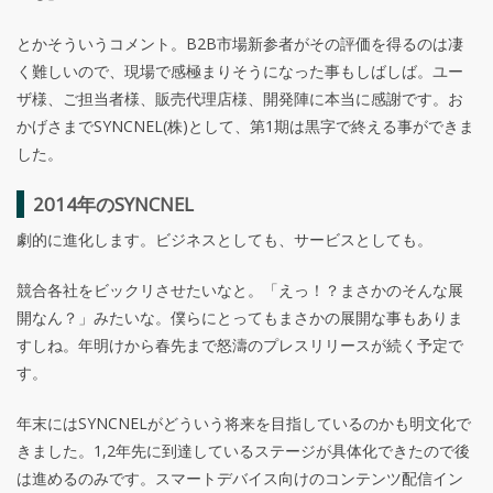
とかそういうコメント。B2B市場新参者がその評価を得るのは凄
く難しいので、現場で感極まりそうになった事もしばしば。ユー
ザ様、ご担当者様、販売代理店様、開発陣に本当に感謝です。お
かげさまでSYNCNEL(株)として、第1期は黒字で終える事ができま
した。
2014年のSYNCNEL
劇的に進化します。ビジネスとしても、サービスとしても。
競合各社をビックリさせたいなと。「えっ！？まさかのそんな展
開なん？」みたいな。僕らにとってもまさかの展開な事もありま
すしね。年明けから春先まで怒濤のプレスリリースが続く予定で
す。
年末にはSYNCNELがどういう将来を目指しているのかも明文化で
きました。1,2年先に到達しているステージが具体化できたので後
は進めるのみです。スマートデバイス向けのコンテンツ配信イン