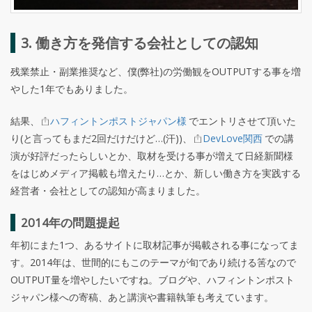
3. 働き方を発信する会社としての認知
残業禁止・副業推奨など、僕(弊社)の労働観をOUTPUTする事を増
やした1年でもありました。
結果、
ハフィントンポストジャパン様
でエントリさせて頂いた
り(と言ってもまだ2回だけだけど…(汗))、
DevLove関西
での講
演が好評だったらしいとか、取材を受ける事が増えて日経新聞様
をはじめメディア掲載も増えたり…とか、新しい働き方を実践する
経営者・会社としての認知が高まりました。
2014年の問題提起
年初にまた1つ、あるサイトに取材記事が掲載される事になってま
す。2014年は、世間的にもこのテーマが旬であり続ける筈なので
OUTPUT量を増やしたいですね。ブログや、ハフィントンポスト
ジャパン様への寄稿、あと講演や書籍執筆も考えています。