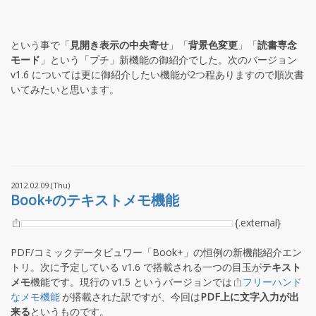
という事で「
見開き表示の中央寄せ
」「
背景色変更
」「
読書専念
モード
」という「プチ」新機能の御紹介でした。次のバージョン
v1.6 については更に御紹介したい機能が2つ程ありますので順次書
いてみたいと思います。
2012.02.09 (Thu)
Book+のテキストメモ機能
{.external}
PDF/コミックデータビュワー「Book+」の恒例の新機能紹介エン
トリ。次に予定している v1.6 で搭載される一つの目玉が
テキスト
メモ
機能です。現行の v1.5 というバージョンでは
フリーハンド
なメモ機能
が搭載された訳ですが、今回は
PDF上に文字入力が出
来る
というものです。