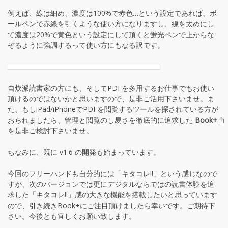
例えば、線は細め、濃度は100%で赤色…という設定であれば、ボ
ールペンで赤線を引くような使い方になりますし、線を太めにし
て濃度は20%で黄色という設定にして頂くと蛍光ペンで上からな
ぞるように強調するって使い方にもなる訳です。
自炊派読書家の方にも、そしてPDFを多用するお仕事でもお使い
頂けるのではないかと思いますので、是非ご活用下さいませ。ま
た、もしiPad/iPhoneでPDFを閲覧するツールを探されている方が
おられましたら、管理と閲覧のし易さを徹底的に追求した
Book+
を是非ご検討下さいませ。
ちなみに、既に v1.6 の開発も始まっています。
今回のフリーハンドも自分的には「キタコレ!!」という感じなので
すが、次のバージョンでは更にデジタルならではの読書体験を追
求した「キタコレ!!」感の大きな機能を搭載したいと思っています
ので、引き続きBook+にご注目頂けましたら幸いです。ご期待下
さい。今後とも宜しくお願い致します。