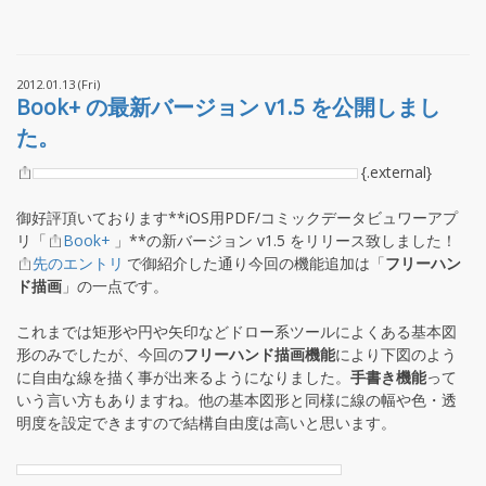
2012.01.13 (Fri)
Book+ の最新バージョン v1.5 を公開しまし
た。
{.external}
御好評頂いております**iOS用PDF/コミックデータビュワーアプ
リ「
Book+
」**の新バージョン v1.5 をリリース致しました！
先のエントリ
で御紹介した通り今回の機能追加は「
フリーハン
ド描画
」の一点です。
これまでは矩形や円や矢印などドロー系ツールによくある基本図
形のみでしたが、今回の
フリーハンド描画機能
により下図のよう
に自由な線を描く事が出来るようになりました。
手書き機能
って
いう言い方もありますね。他の基本図形と同様に線の幅や色・透
明度を設定できますので結構自由度は高いと思います。