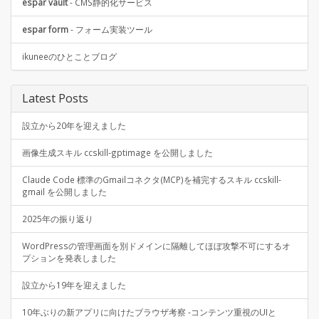
espar vault
- CMS静的化サービス
espar form
- フォーム実装ツール
ikuneeのひとことブログ
Latest Posts
設立から20年を迎えました
画像生成スキル ccskill-gptimage を公開しました
Claude Code 標準のGmailコネクタ(MCP)を補完するスキル ccskill-
gmail を公開しました
2025年の振り返り
WordPressの管理画面を別ドメインに隔離してほぼ攻撃不可にするオ
プションを発表しました
設立から19年を迎えました
10年ぶりの新アプリに向けたブラウザ考察 -コンテンツ重視のUIと