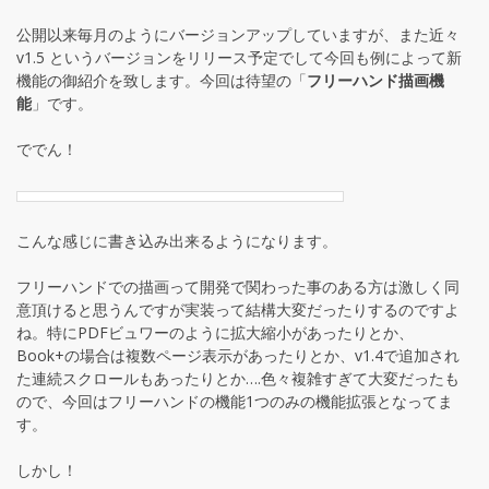
公開以来毎月のようにバージョンアップしていますが、また近々
v1.5 というバージョンをリリース予定でして今回も例によって新
機能の御紹介を致します。今回は待望の「
フリーハンド描画機
能
」です。
ででん！
こんな感じに書き込み出来るようになります。
フリーハンドでの描画って開発で関わった事のある方は激しく同
意頂けると思うんですが実装って結構大変だったりするのですよ
ね。特にPDFビュワーのように拡大縮小があったりとか、
Book+の場合は複数ページ表示があったりとか、v1.4で追加され
た連続スクロールもあったりとか….色々複雑すぎて大変だったも
ので、今回はフリーハンドの機能1つのみの機能拡張となってま
す。
しかし！