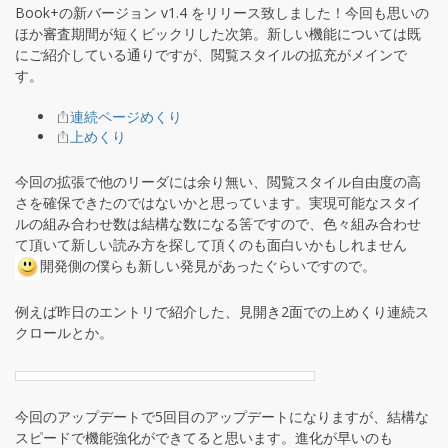
Book+の新バージョン v1.4 をリリース致しました！今回も思いの
ほか審査期間が短くビックリした次第。新しい機能については既
にご紹介している通りですが、閲覧スタイルの拡充がメインで
す。
連続ページめくり
上めくり
今回の拡張で他のリーダには余り無い、閲覧スタイル自由度の高
さを確保できたのではないかと思っています。実現可能なスタイ
ルの組み合わせ数は結構な数になる筈ですので、色々組み合わせ
て頂いて新しい読み方を探して頂くのも面白いかもしれません
開発側の僕らも新しい発見があったぐらいですので。
例えば昨日のエントリで紹介した、見開き2面での上めくり連続ス
クロールとか。
今回のアップデートで5回目のアップデートになりますが、結構な
スピードで機能強化ができてると思います。進化が早いのも