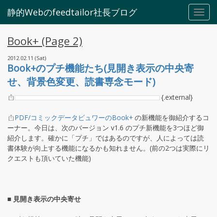
静的Webのfeedtailor社長ブログ
Toggl
navig
Book+ (Page 2)
2012.02.11 (Sat)
Book+のプチ機能たち(見開き表示の中央寄
せ、背景色変更、読書専念モード)
{.external}
PDF/コミックデータビュワーのBook+
の新機能を御紹介するコ
ーナー。今日は、次のバージョン v1.6 のプチ新機能を3つほど御
紹介します。確かに「プチ」ではあるのですが、人によっては読
書体験が向上する機能になるかも知れません。(前の2つは実際にリ
クエストも頂いていた機能)
■ 見開き表示の中央寄せ