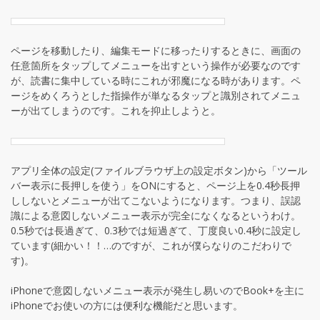
ページを移動したり、編集モードに移ったりするときに、画面の
任意箇所をタップしてメニューを出すという操作が必要なのです
が、読書に集中している時にこれが邪魔になる時があります。ペ
ージをめくろうとした指操作が単なるタップと識別されてメニュ
ーが出てしまうのです。これを抑止しようと。
アプリ全体の設定(ファイルブラウザ上の設定ボタン)から「ツール
バー表示に長押しを使う」をONにすると、ページ上を0.4秒長押
ししないとメニューが出てこないようになります。つまり、誤認
識による意図しないメニュー表示が完全になくなるというわけ。
0.5秒では長過ぎて、0.3秒では短過ぎて、丁度良い0.4秒に設定し
ています(細かい！！…のですが、これが僕らなりのこだわりで
す)。
iPhoneで意図しないメニュー表示が発生し易いのでBook+を主に
iPhoneでお使いの方には便利な機能だと思います。