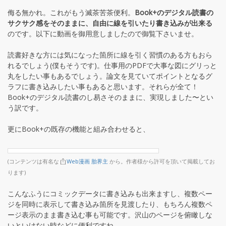
侮る無かれ。これがもう滅茶苦茶便利。
Book+のデジタル読書の
サクサク感をそのままに、自由に線を引いたり書き込みが出来る
のです。以下に動画を御用意しましたので御覧下さいませ。
読書好きな方には気になった箇所に線を引く習慣のある方もおら
れるでしょう(僕もそうです)。仕事用のPDFで大事な図にグリっと
丸をしたい事もあるでしょう。論文を見ていてポイントとなるグ
ラフに書き込みしたい事もあると思います。それらが全て！
Book+のデジタル読書のし易さそのままに、実現しました〜とい
う訳です。
更にBook+の既存の機能と組み合わせると、
(コンテンツは有名な
Web漫画 胎界主
から。作者様から許可を頂いて掲載してお
ります)
こんなふうにコミックデータに書き込みも出来ますし、複数ペー
ジを同時に表示して書き込み箇所を見渡したり、もちろん複数ペ
ージ表示のまま書き込む事も可能です。沢山のページを俯瞰しな
いといけない時などに便利ですね。