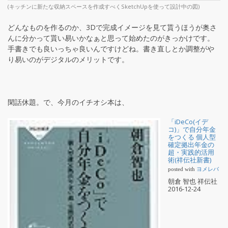
(キッチンに新たな収納スペースを作成すべくSketchUpを使って設計中の図)
どんなものを作るのか、3Dで完成イメージを見て貰うほうが奥さ
んに分かって貰い易いかなぁと思って始めたのがきっかけです。
手書きでも良いっちゃ良いんですけどね。書き直しとか調整がや
り易いのがデジタルのメリットです。
閑話休題。で、今月のイチオシ本は、
「iDeCo(イデ
コ)」で自分年金
をつくる 個人型
確定拠出年金の
超・実践的活用
術(祥伝社新書)
posted with
ヨメレバ
朝倉 智也 祥伝社
2016-12-24