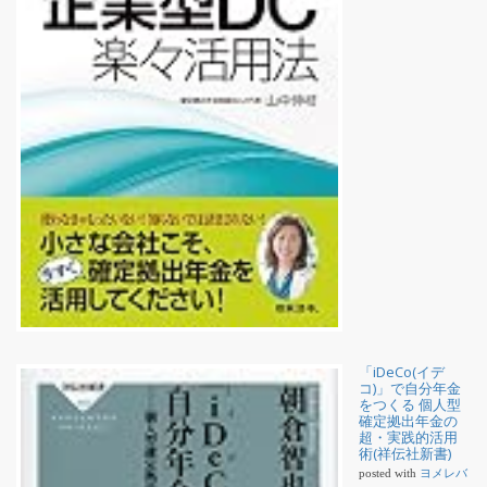
「iDeCo(イデ
コ)」で自分年金
をつくる 個人型
確定拠出年金の
超・実践的活用
術(祥伝社新書)
posted with
ヨメレバ