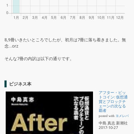
8,9冊いきたいところでしたが、初月は7冊に落ち着きました。無
念…orz
そんな7冊の内訳は以下の通りです。
ビジネス本
アフター・ビッ
トコイン: 仮想通
貨とブロックチ
ェーンの次なる
覇者
posted with
ヨメレバ
中島 真志 新潮社
2017-10-27