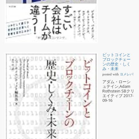
ビットコインと
ブロックチェー
ンの歴史・しく
み・未来
posted with
ヨメレバ
アダム・ローシ
ュテイン,Adam
Rothstein SBクリ
エイティブ 2017-
09-16