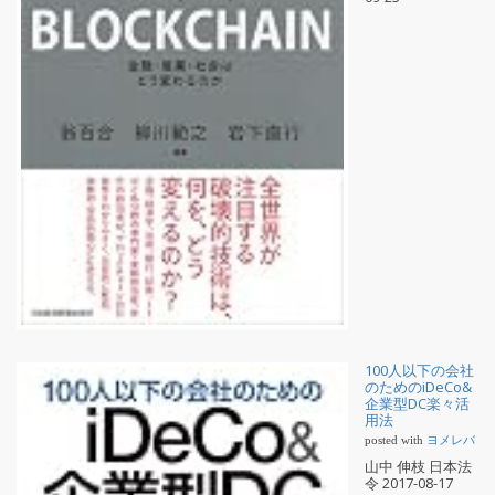
100人以下の会社
のためのiDeCo&
企業型DC楽々活
用法
posted with
ヨメレバ
山中 伸枝 日本法
令 2017-08-17