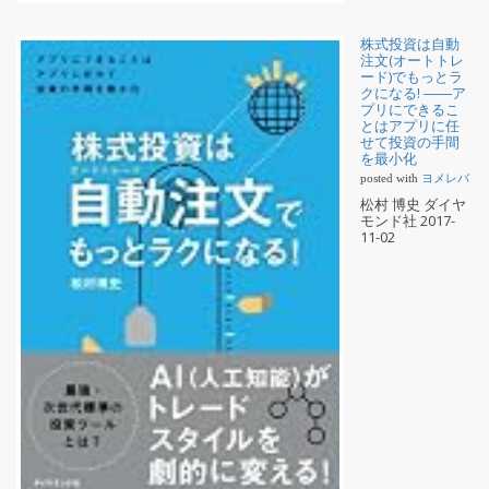
株式投資は自動
注文(オートトレ
ード)でもっとラ
クになる! ――ア
プリにできるこ
とはアプリに任
せて投資の手間
を最小化
posted with
ヨメレバ
松村 博史 ダイヤ
モンド社 2017-
11-02