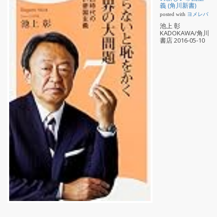
義 (角川新書)
posted with
ヨメレバ
池上 彰
KADOKAWA/角川
書店 2016-05-10