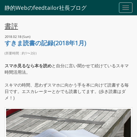
静的Webのfeedtailor社長ブログ
Toggl
navig
書評
2018.02.18 (Sun)
すきま読書の記録(2018年1月)
(所要時間 : 約1〜2分)
スマホ見るなら本を読め
と自分に言い聞かせて続けているスキマ
時間活用法。
スキマの時間、思わずスマホに向かう手を本に向けて読書する毎
日です。エスカレーターとかでも読書してます。(歩き読書はダ
メ！)