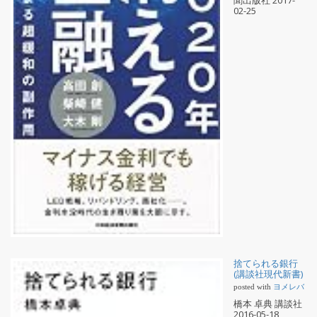
02-25
捨てられる銀行
(講談社現代新書)
posted with
ヨメレバ
橋本 卓典 講談社
2016-05-18