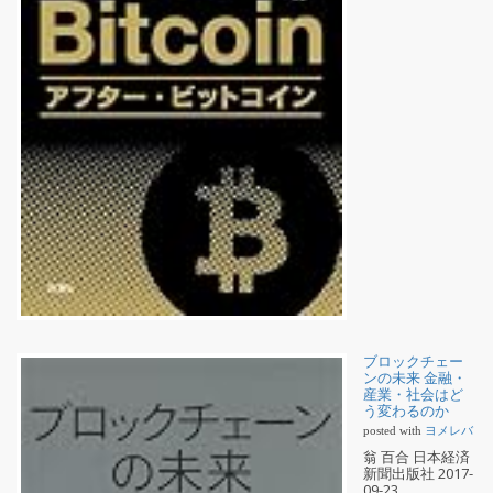
ブロックチェー
ンの未来 金融・
産業・社会はど
う変わるのか
posted with
ヨメレバ
翁 百合 日本経済
新聞出版社 2017-
09-23