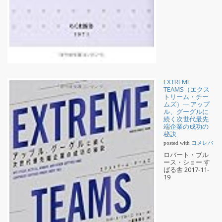
EXTREME
TEAMS（エクス
トリーム・チー
ムズ）--- アップ
ル、グーグルに
続く次世代最先
端企業の成功の
秘訣
posted with
ヨメレバ
ロバート・ブル
ース・ショー す
ばる舎 2017-11-
19