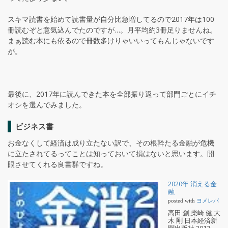
スキマ読書を始めて読書量が自分比急増してるので2017年は100
冊読むぞと意気込んでたのですが…。月平均約3冊足りませんね。
まぁ読む本にも依るので冊数多けりゃいいってもんじゃないです
が。
最後に、2017年に読んできた本を全部振り返って部門ごとにイチ
オシを選んでみました。
ビジネス書
お金なくして経済は成り立たない訳で、その根幹たる金融が危機
に立たされてるってことは知っておいて損はないと思います。開
眼させてくれる良書群ですね。
2020年 消える金
融
posted with
ヨメレバ
高田 創,柴崎 健,大
木 剛 日本経済新
聞出版社 2017-