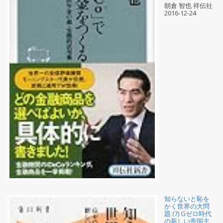
朝倉 智也 祥伝社
2016-12-24
知らないと恥を
かく世界の大問
題 (7) Gゼロ時代
の新しい帝国主