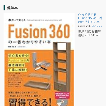
趣味本
作って覚える
Fusion 360の一番
わかりやすい本
posted with
ヨメレバ
堀尾 和彦 技術評
論社 2017-11-28