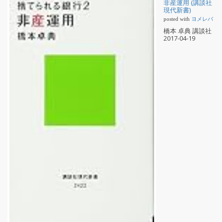
非産運用 (講談社
現代新書)
posted with
ヨメレバ
橋本 卓典 講談社
2017-04-19