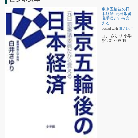
東京五輪後の日
本経済: 元日銀審
議委員だから言
える
posted with
ヨメレバ
白井 さゆり 小学
館 2017-09-13