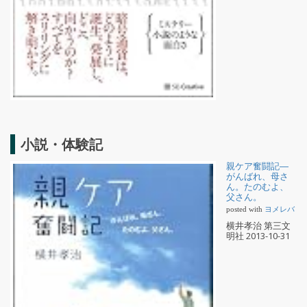
小説・体験記
親ケア奮闘記―
がんばれ、母さ
ん。たのむよ、
父さん。
posted with
ヨメレバ
横井孝治 第三文
明社 2013-10-31