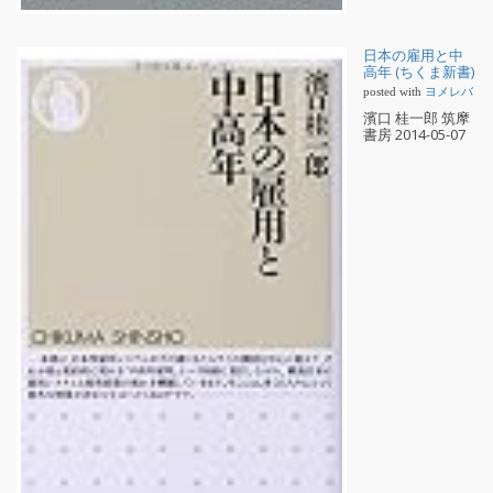
日本の雇用と中
高年 (ちくま新書)
posted with
ヨメレバ
濱口 桂一郎 筑摩
書房 2014-05-07