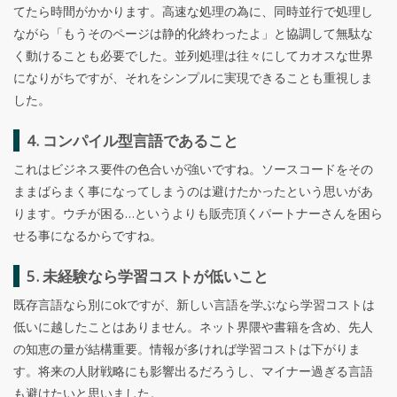
てたら時間がかかります。高速な処理の為に、同時並行で処理し
ながら「もうそのページは静的化終わったよ」と協調して無駄な
く動けることも必要でした。並列処理は往々にしてカオスな世界
になりがちですが、それをシンプルに実現できることも重視しま
した。
4. コンパイル型言語であること
これはビジネス要件の色合いが強いですね。ソースコードをその
ままばらまく事になってしまうのは避けたかったという思いがあ
ります。ウチが困る…というよりも販売頂くパートナーさんを困ら
せる事になるからですね。
5. 未経験なら学習コストが低いこと
既存言語なら別にokですが、新しい言語を学ぶなら学習コストは
低いに越したことはありません。ネット界隈や書籍を含め、先人
の知恵の量が結構重要。情報が多ければ学習コストは下がりま
す。将来の人財戦略にも影響出るだろうし、マイナー過ぎる言語
も避けたいと思いました。