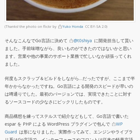
(Thanks! the photo on flickr by
Yuko Honda
CC BY-SA 2.0)
そんなこんなでGo言語に決めて
@t0shiya
に開発担当して貰い
ました。手前味噌ながら、良いものができたのではないかと思い
ます。営業や他の事業のサポート業務で忙しいなか頑張ってくれ
ました。
何度もスクラップ＆ビルドをしながら…だったですが、ここまで半
年かからなかったですね。Go言語による開発のスピードが早いの
は噂通りでした。最初のバージョンでは、実現できたことに対す
るソースコードの少なさにビックリしたものです。
商品構想を練ってステルスで紹介などもして、Go言語で書いた
espar を PHP による WordPress プラグインで包んで
WP
Guard
は形になりました。実際作ってみて、エンジンやライブラ
リ系はGo言語で、インターフェースやフロントは従来の軽量言語