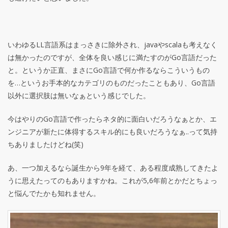
いわゆるLL言語系はまっさきに除外され、javaやscalaも考えなく
は無かったのですが、全体を良い感じに満たすのがGo言語だった
と。というか正直、まさにGo言語で何か作るならこういうもの
を…というお手本的なカテゴリのものだったこともあり、Go言語
以外に選択肢は無いなぁという感じでした。
今はやりのGo言語で作ったらネタ的に面白いだろうなぁとか、エ
ンジニアが新たに体得するスキル的にも良いだろうなぁ..って気持
ちありましたけどね(笑)
あ、一つ加えるなら誕生から9年を経て、ある程度成熟してきたよ
うに思えたってのもありますかね。これが5,6年前とかだとちょっ
と悩んでたかも知れません。