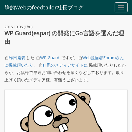
静的Webのfeedtailor社長ブログ
Toggl
navig
2016.10.06 (Thu)
WP Guard(espar) の開発にGo言語を選んだ理
由
昨日発表
した
WP Guard
ですが、
Web担当者Forumさん
に掲載頂いたり
、
IT系のメディアサイトに
掲載頂いたりしたか
らか、お陰様で早速お問い合わせを頂くなどしております。取り
上げて頂いたメディア様、有難うございます。