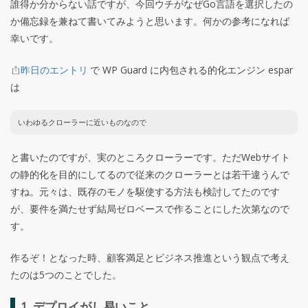
誰得か分からない話ですが、今回ウチがなぜGo言語を選択したの
か備忘録を兼ねて書いてみようと思います。何かの参考になれば
幸いです。
昨日のエントリ
で WP Guard に内包される的化エンジン espar
は
いわゆるクローラーに近いものなので
と書いたのですが、実のところクローラーです。ただWebサイト
の静的化を目的にしてるので従来のクローラーとは若干違うんで
すね。元々は、既存のモノを駆使する方法も検討してたのです
が、要件を満たせず結局ゼロベースで作ることにした次第なので
す。
作るぞ！となった時、顧客満足とビジネス推進という観点で考え
たのは5つのことでした。
1. デプロイがし易いこと