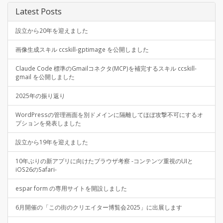
Latest Posts
設立から20年を迎えました
画像生成スキル ccskill-gptimage を公開しました
Claude Code 標準のGmailコネクタ(MCP)を補完するスキル ccskill-
gmail を公開しました
2025年の振り返り
WordPressの管理画面を別ドメインに隔離してほぼ攻撃不可にするオ
プションを発表しました
設立から19年を迎えました
10年ぶりの新アプリに向けたブラウザ考察 -コンテンツ重視のUIと
iOS26のSafari-
espar form の専用サイトを開設しました
6月開催の「この街のクリエイター博覧会2025」に出展します