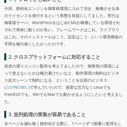
今回、静的化エンジンを御客様環境に入れて頂き、稼働させる為
のライセンスを発行するという形態を前提にしてました。実行は
御客様サーバ。WordPressをはじめCMSが稼働している環境それ
ぞれで簡単に動くのが良い。フレームワークはこれ、ライブラリ
はこれ、そのインストールはこう、設定はこう…という環境構築の
手間を極力無くしたかったのです。
2. クロスプラットフォームに対応すること
前述の通りエンジン配布を考えてましたので、御客様の環境によ
って使えないとかは極力避けたいなと。動作環境の制約はビジネ
ス拡大シーンで制約になる、ということを以前のビジネス
(
SYNCNEL
)で学んでいたので、過度な労力なくLinuxでも
FreeBSDでも、WinでもMacでも動かせるようにしたいと考えまし
た。
3. 並列処理の実装が容易であること
全ページを漏れ無く静的化する際に、1ページずつ順番に処理をし