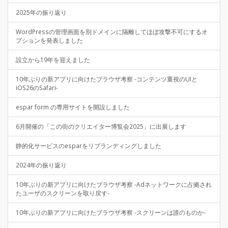
2025年の振り返り
WordPressの管理画面を別ドメインに隔離してほぼ攻撃不可にするオ
プションを発表しました
設立から19年を迎えました
10年ぶりの新アプリに向けたブラウザ考察 -コンテンツ重視のUIと
iOS26のSafari-
espar form の専用サイトを開設しました
6月開催の「この街のクリエイター博覧会2025」に出展します
静的化サービスのesparをリブランディングしました
2024年の振り返り
10年ぶりの新アプリに向けたブラウザ考察 -Adネットワークに占拠され
たユーザのスクリーンを取り戻す-
10年ぶりの新アプリに向けたブラウザ考察 -スクリーンは誰のものか-