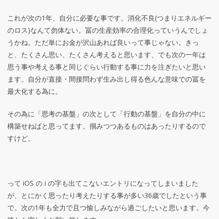
これが次の1年、自分に必要な事です。消化不良(つまりエネルギー
のロス)なんて勿体ない。冨の生産効率の合理化っていうんでしょ
うかね。ただ単にお金が沢山あれば良いって事じゃない。きっ
と、たくさん思い、たくさん考えると思います、でも次の一年は
思う事や考える事と同じぐらい行動する事に力を注ぎたいと思い
ます。自分が直接・間接問わず生み出し得る色んな意味での冨を
最大化する為に。
その為に「思考の基盤」の次として「行動の基盤」を自分の中に
構築せねばと思ってます。掴みつつあるものはあったりするので
すけど。
って iOS の i の字も出てこないエントリになってしまいました
が、とにかく思ったり考えたりする事が多い36歳でしたという事
で。次の1年も全力で且つ愉しみながら過ごしたいと思います。今