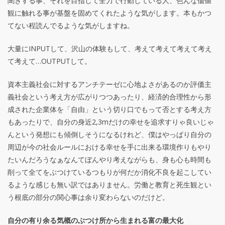
聞きする事、それを目指して全力で行動している人、色んな価値
観に触れる事が基盤を固めてくれたような気がします。本もかつ
てない程読んでるような気がしますね。
大量にINPUTして、沢山の体験もして、考えて考えて考えて考え
て考えて…OUTPUTして。
資本主義社会に対するアンチテーゼに心地よさがあるのか評価主
義社会という考え方が広がりつつあったり、経済的合理性から形
成された企業体を「自由」という切り口でもって否とする考え方
もあったりで、自分の身近2,3mだけの幸せを追求すりゃ良いじゃ
んという発想にも傾倒しそうになるけれど、僕はやっぱり自分の
周辺が今の社会ルールにおける幸せを手に出来る環境作りもやり
たいんだろうなぁなんてぼんやり考えながらも、身も心も時間も
削って全てをぶつけているつもりが何だか消化不良を起こしてい
るような感じも無い訳ではありません。労働と教育と死生観とい
う根底の部分の関心事は余り変わらないのだけど。
自分の有り余る気概のぶつけ所から生まれる富の最大化