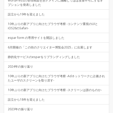
WordPressの管理画面を別ドメインに隔離してほぼ攻撃不可にするオ
プションを発表しました
設立から19年を迎えました
10年ぶりの新アプリに向けたブラウザ考察 -コンテンツ重視のUIと
iOS26のSafari-
espar form の専用サイトを開設しました
6月開催の「この街のクリエイター博覧会2025」に出展します
静的化サービスのesparをリブランディングしました
2024年の振り返り
10年ぶりの新アプリに向けたブラウザ考察 -Adネットワークに占拠され
たユーザのスクリーンを取り戻す-
10年ぶりの新アプリに向けたブラウザ考察 -スクリーンは誰のものか-
設立から18年を迎えました
2023年の振り返り