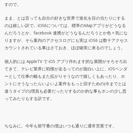
すので。
まま、とは言っても自分の好きな世界で進化を目の当たりにする
のは嬉しい訳で。iOS6については、標準のMapアプリがどうなる
んだろうとか、facebook 連携がどうなるんだろうとか色々気にな
りますが、そら案内のアクセスログにも実は iOS6 は数十アクセス
カウントされている事はさておき、ほぼ確実に来るのでしょう。
個人的には AppleTV で iOS アプリ作れます的な展開がそろそろ出
てきて、テレビ業界に戦慄が走るってのが面白い上に、iOSベンダ
ーとして仕事の幅もまた拡がりそうなので嬉しくもあったり、ホ
ントにそうなったらいよいよ案件をもっと回すための(今までとは
違うタイプの)増員も必要だったりするのか的な事もホンの少し思
ってみたりもする訳です。
ちなみに。今年も留守番の僕はいつも通りに通常営業です。