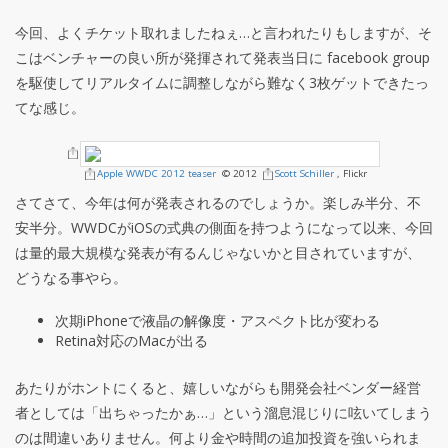
今回、よくチケット取れましたねぇ…と言われたりもしますが、そ
こはベンチャーの良い所が発揮されて発表当日に facebook group
を駆使してリアルタイムに調整しながら難なく3枚ゲットできたっ
てな感じ。
Apple WWDC 2012 teaser
© 2012
Scott Schiller
, Flickr
さてさて、今年は何が発表されるのでしょうか。楽しみ半分、不
安半分。WWDCがiOSの式典の側面を持つようになって以来、今回
は量的最大規模な発表が有るんじゃないかと目されていますが、
どうなる事やら。
次期iPhoneで液晶の解像度・アスペクト比が変わる
Retina対応のMacが出る
あたりがホントにくると、嬉しいながらも開発会社ベンダー経営
者としては「出ちゃったかぁ…」という溜息混じりに呟いてしまう
のは間違いありません。何より金や時間の追加投資を強いられま