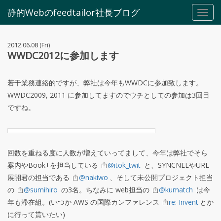
静的Webのfeedtailor社長ブログ
Toggl
navig
2012.06.08 (Fri)
WWDC2012に参加します
若干業務連絡的ですが、弊社は今年もWWDCに参加致します。
WWDC2009, 2011 に参加してますのでウチとしての参加は3回目
ですね。
回数を重ねる度に人数が増えていってまして、今年は弊社でそら
案内やBook+を担当している
@itok_twit
と、SYNCNELやURL
展開君の担当である
@nakiwo
、そして未公開プロジェクト担当
の
@sumihiro
の3名。ちなみに web担当の
@kumatch
は今
年も滞在組。(いつか AWS の国際カンファレンス
re: Invent
とか
に行って貰いたい)