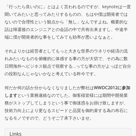
「行ったら良いのに」とはよく言われるのですが、keynoteは一度
聞いてみたいと思ってみたりするものの、もはや僕は開発者では
ないので合理性という観点から「無し」なんですよね。概要的な
話は帰還後のエンジニアとの会話の中で共有出来ますし、中途半
端に僕が開発者的な事をしてみても効率が悪いよなぁと。
それよりかは経営者としてもっと大きな世界のウネリや経済の流
れみたいなものを俯瞰的に体感する事の方が大切で、その為に数
日間海外へビジネス観点で視察する…ってな事の方がよっぽど自分
の役割なんじゃないかなと考えている昨今です。
何だか何の話か分からなくなりましたが弊社は
WWDC2012に参加
します
という業務連絡なのでした。御客様皆様には期間中開発業
務がストップしてしまうという事で御迷惑をお掛け致しますが、
技術力向上により更なるスピードと品質を御約束する為の布石に
なるモノですので、どうぞご了承下さいませ。
Links