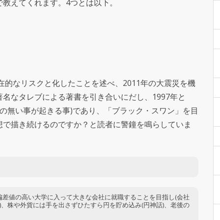
で教えてくれます。4つとは以下。
在的なリスクと化したことを述べ、2011年の大震災を機
名なタレブによる著書を引き合いにだし、1997年と
筈の無い事が起きる事)であり、「ブラック・スワン」を目
想で描き続けるのですか？と読者に警鐘を鳴らしていま
偏差値の高い大学に入って大きな会社に就職することを目指し(会社
)、株や外貨には手を出さずひたすら円を貯め込み(円神話)、老後の