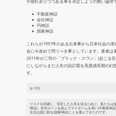
や崩れ去りつつある事を否定しようの無い論理
不動産神話
会社神話
円神話
国家神話
これらが1997年のある出来事から日本社会の潜
会に今改めて問うべき事としています。著者は著
2011年が二羽の「ブラック・スワン」(起こる
にしながらまだ人生の設計図を高度成長期の幻
す。
(p.133)
リスクを回避し、安定した人生を送るために、私たちは
神話)、住宅ローンを組んでマイホームを買い(不動産神話
生活は国に頼る(国家神話)ことを選んできたのです。