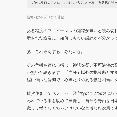
しかし皮肉なことに、こうしたリスクを避ける選択がす
括弧内は本ブログで補記
ある程度のファイナンスの知識が無いと読み切れ
示された途端に、如何にもろい設計かが分かっ
あ、これ破綻する、みたいな。
その危機を逃れる術は、神話を疑い不可逆性の
か無いと説きます。
「自分」以外の拠り所とするモ
程に強烈な論調で、心当たりのある僕は相当に
賃貸住まいでベンチャー経営なので2つの神話
われている事を改めて自覚し、自分や身内を日
識して考えなくちゃいけないなと感じた次第で