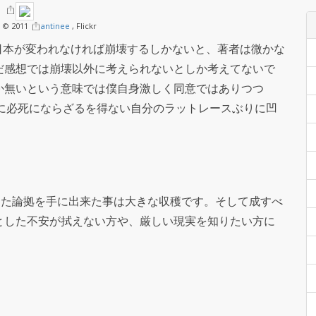
© 2011
antinee
, Flickr
に日本が変われなければ崩壊するしかないと、著者は微かな
だ感想では崩壊以外に考えられないとしか考えてないで
か無いという意味では僕自身激しく同意ではありつつ
くかに必死にならざるを得ない自分のラットレースぶりに凹
った論拠を手に出来た事は大きな収穫です。そして成すべ
とした不安が拭えない方や、厳しい現実を知りたい方に