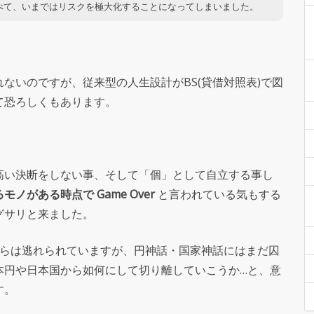
べて、いまではリスクを極大化することになってしまいました。
ないのですが、従来型の人生設計がBS(貸借対照表)で図
て恐ろしくもあります。
高い決断をしない事、そして「個」として自立する事し
ノがある時点で Game Over
と言われている気もする
グサリと来ました。
からは逃れられていますが、円神話・国家神話にはまだ囚
本円や日本国から如何にして切り離していこうか…と、意
す。