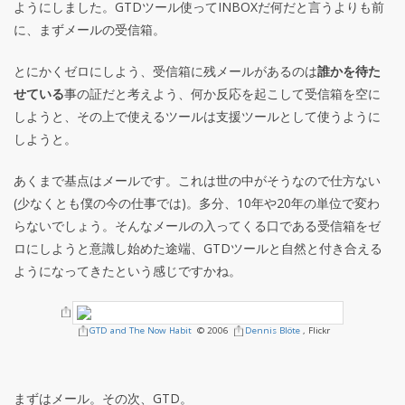
ようにしました。GTDツール使ってINBOXだ何だと言うよりも前
に、まずメールの受信箱。
とにかくゼロにしよう、受信箱に残メールがあるのは
誰かを待た
せている
事の証だと考えよう、何か反応を起こして受信箱を空に
しようと、その上で使えるツールは支援ツールとして使うように
しようと。
あくまで基点はメールです。これは世の中がそうなので仕方ない
(少なくとも僕の今の仕事では)。多分、10年や20年の単位で変わ
らないでしょう。そんなメールの入ってくる口である受信箱をゼ
ロにしようと意識し始めた途端、GTDツールと自然と付き合える
ようになってきたという感じですかね。
GTD and The Now Habit
© 2006
Dennis Blöte
, Flickr
まずはメール。その次、GTD。