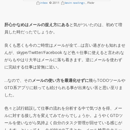
inbox
© 2011
kevin rawlings
, Flickr
肝心かなめはメールの捉え方にある
と気がついたのは、初めて増
員した時だったでしょうか。
良くも悪くも今のご時世はメールが全て…は言い過ぎかも知れませ
んが、skype/Twitter/Facebook など色々仕事に使えると言われな
がらもやはり大半はメールに落ち着きます。逆にメールを使わず
に完結する仕事は皆無に近い。
…なので、その
メールの使い方を最適化せずに
幾らTODOツールや
GTD系アプリに頼っても続けられる事が出来ない筈と思い至りま
した。
色々と試行錯誤して仕事の流れを分析する中で気づきを得、メー
ルに対する接し方を変えてみてからでしょうか。ようやくGTDツ
ールを使いながら気持よく自分のタスク管理が回せている感じが
します。といっても、タグ付けの工夫とか、メール検索テクニッ