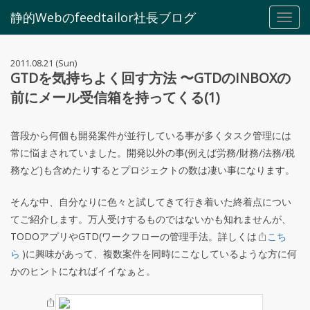
静的Webのfeedtailor社長ブログ
Toggl
navig
2011.08.21 (Sun)
GTDを気持ちよく回す方法 〜GTDのINBOXの
前にメール受信箱を持ってくる(1)
普段から何個も開発案件が並行している事が多くタスク管理には
常に悩まされていました。開発以外の事(例えば労務/財務/法務/税
務など)も含めたりするとプロジェクトの数は凄い事になります。
そんな中、自分なりに色々と試してきて行き着いた終着点につい
てご紹介します。万人受けするものではないかも知れませんが、
TODOアプリやGTD(ワークフローの管理手法。詳しくは
こち
ら
)に興味があって、複数案件を同時にこなしているような方に何
かのヒントになればイイなぁと。