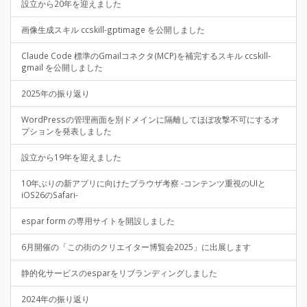
設立から20年を迎えました
画像生成スキル ccskill-gptimage を公開しました
Claude Code 標準のGmailコネクタ(MCP)を補完するスキル ccskill-
gmail を公開しました
2025年の振り返り
WordPressの管理画面を別ドメインに隔離してほぼ攻撃不可にするオ
プションを発表しました
設立から19年を迎えました
10年ぶりの新アプリに向けたブラウザ考察 -コンテンツ重視のUIと
iOS26のSafari-
espar form の専用サイトを開設しました
6月開催の「この街のクリエイター博覧会2025」に出展します
静的化サービスのesparをリブランディングしました
2024年の振り返り