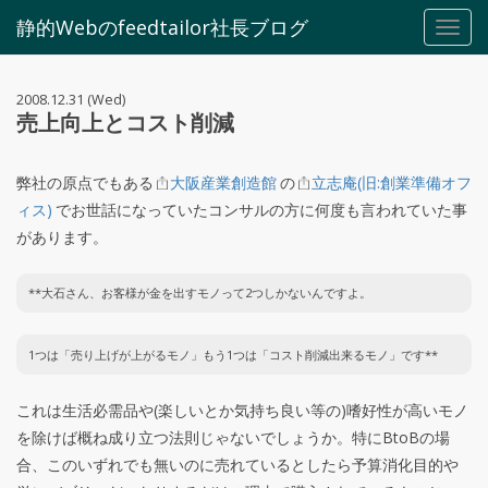
静的Webのfeedtailor社長ブログ
Toggl
navig
2008.12.31 (Wed)
売上向上とコスト削減
弊社の原点でもある
大阪産業創造館
の
立志庵(旧:創業準備オフ
ィス)
でお世話になっていたコンサルの方に何度も言われていた事
があります。
**大石さん、お客様が金を出すモノって2つしかないんですよ。
1つは「売り上げが上がるモノ」もう1つは「コスト削減出来るモノ」です**
これは生活必需品や(楽しいとか気持ち良い等の)嗜好性が高いモノ
を除けば概ね成り立つ法則じゃないでしょうか。特にBtoBの場
合、このいずれでも無いのに売れているとしたら予算消化目的や