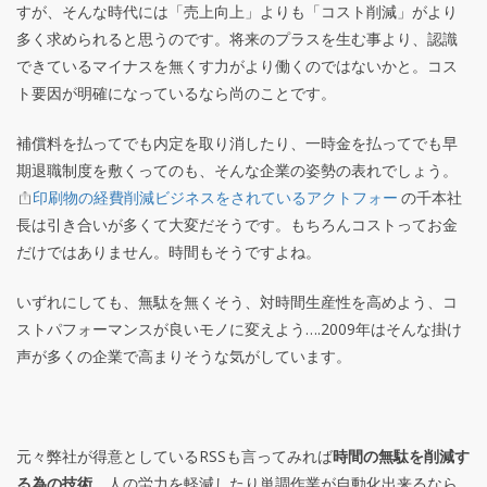
すが、そんな時代には「売上向上」よりも「コスト削減」がより
多く求められると思うのです。将来のプラスを生む事より、認識
できているマイナスを無くす力がより働くのではないかと。コス
ト要因が明確になっているなら尚のことです。
補償料を払ってでも内定を取り消したり、一時金を払ってでも早
期退職制度を敷くってのも、そんな企業の姿勢の表れでしょう。
印刷物の経費削減ビジネスをされているアクトフォー
の千本社
長は引き合いが多くて大変だそうです。もちろんコストってお金
だけではありません。時間もそうですよね。
いずれにしても、無駄を無くそう、対時間生産性を高めよう、コ
ストパフォーマンスが良いモノに変えよう….2009年はそんな掛け
声が多くの企業で高まりそうな気がしています。
元々弊社が得意としているRSSも言ってみれば
時間の無駄を削減す
る為の技術
。人の労力を軽減したり単調作業が自動化出来るなら