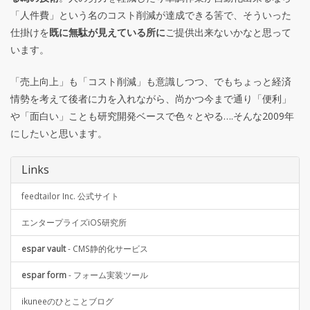
「人件費」という名のコスト削減が達成できる筈で、そういった
仕掛けを
既に無駄が見えている所に
ご提供出来ないかなと思って
います。
「売上向上」も「コスト削減」も意識しつつ、でもちょっと経済
情勢を考えて後者に力を入れながら、尚かつ今まで通り「便利」
や「面白い」ことも研究開発ベースで色々とやる….そんな2009年
にしたいと思います。
Links
feedtailor Inc. 公式サイト
エンタープライズiOS研究所
espar vault
- CMS静的化サービス
espar form
- フォーム実装ツール
ikuneeのひとことブログ