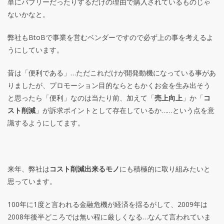
単にバブリーだったりするだけの理由で購入されているものじゃ
ないかなと。
弊社もBtoBで事業を営むベンダーですので必ず上の事を考えるよ
うにしています。
昔は「便利である」…ただこれだけが開発動機になっている事があ
りましたが、プロモーション目的ならともかくお金を生み出そう
と思ったら「便利」なのは当たり前、加えて「
売上向上
」か「
コ
スト削減
」が訴求ポイントとして存在しているか……という点を意
識するようにしてます。
来年、弊社は
コスト削減出来るモノ
にも積極的に取り組みたいと
思っています。
100年に1度と言われる金融危機が経済を揺るがして、2009年は
2008年後半どころでは無い程に厳しくなる…なんて言われていま